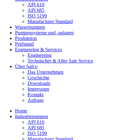
API 610
API 685
ISO 5199
Manufacturer Standard
Wasserpumpen
Pumpensysteme und -anlagen
Produktion
Prüfstand
Engineering & Services
Engineering
Technischer & After Sale Service
Über Safco
Das Unternehmen
Geschichte
Downloads
Impressum
Kontakt
Anfrage
Home
Industriepumpen
API 610
API 685
ISO 5199
Manufacturer Standard