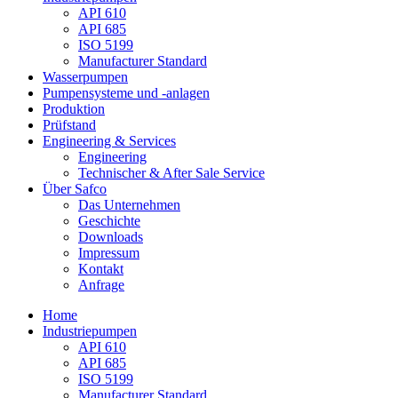
API 610
API 685
ISO 5199
Manufacturer Standard
Wasserpumpen
Pumpensysteme und -anlagen
Produktion
Prüfstand
Engineering & Services
Engineering
Technischer & After Sale Service
Über Safco
Das Unternehmen
Geschichte
Downloads
Impressum
Kontakt
Anfrage
Home
Industriepumpen
API 610
API 685
ISO 5199
Manufacturer Standard