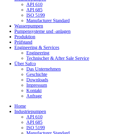
API 610
API 685
ISO 5199
Manufacturer Standard
Wasserpumpen
Pumpensysteme und -anlagen
Produktion
Prüfstand
Engineering & Services
Engineering
Technischer & After Sale Service
Über Safco
Das Unternehmen
Geschichte
Downloads
Impressum
Kontakt
Anfrage
Home
Industriepumpen
API 610
API 685
ISO 5199
Manufacturer Standard