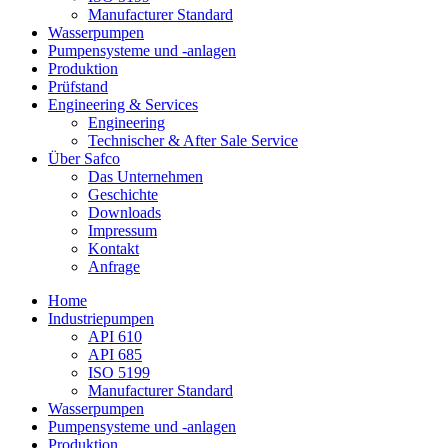
Manufacturer Standard
Wasserpumpen
Pumpensysteme und -anlagen
Produktion
Prüfstand
Engineering & Services
Engineering
Technischer & After Sale Service
Über Safco
Das Unternehmen
Geschichte
Downloads
Impressum
Kontakt
Anfrage
Home
Industriepumpen
API 610
API 685
ISO 5199
Manufacturer Standard
Wasserpumpen
Pumpensysteme und -anlagen
Produktion