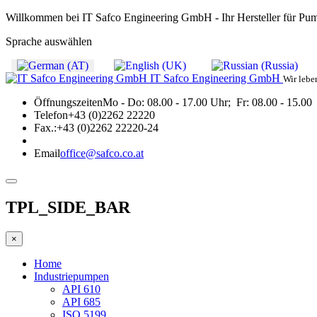
Willkommen bei IT Safco Engineering GmbH - Ihr Hersteller für Pu
Sprache auswählen
IT Safco Engineering GmbH
Wir lebe
Öffnungszeiten
Mo - Do: 08.00 - 17.00 Uhr; Fr: 08.00 - 15.00
Telefon
+43 (0)2262 22220
Fax.:
+43 (0)2262 22220-24
Email
office@safco.co.at
TPL_SIDE_BAR
×
Home
Industriepumpen
API 610
API 685
ISO 5199