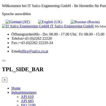
Willkommen bei IT Safco Engineering GmbH - Ihr Hersteller für Pu
Sprache auswählen
IT Safco Engineering GmbH
Wir lebe
Öffnungszeiten
Mo - Do: 08.00 - 17.00 Uhr; Fr: 08.00 - 15.00
Telefon
+43 (0)2262 22220
Fax.:
+43 (0)2262 22220-24
Email
office@safco.co.at
TPL_SIDE_BAR
×
Home
Industriepumpen
API 610
API 685
ISO 5199