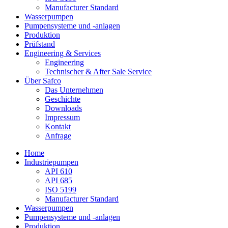
Manufacturer Standard
Wasserpumpen
Pumpensysteme und -anlagen
Produktion
Prüfstand
Engineering & Services
Engineering
Technischer & After Sale Service
Über Safco
Das Unternehmen
Geschichte
Downloads
Impressum
Kontakt
Anfrage
Home
Industriepumpen
API 610
API 685
ISO 5199
Manufacturer Standard
Wasserpumpen
Pumpensysteme und -anlagen
Produktion