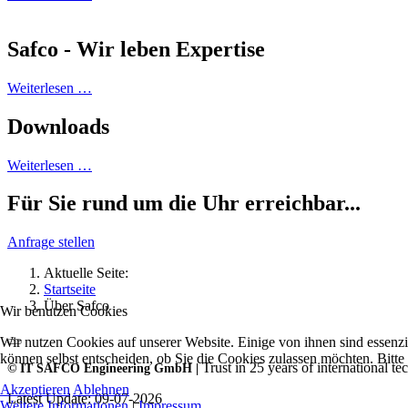
Safco - Wir leben Expertise
Weiterlesen …
Downloads
Weiterlesen …
Für Sie rund um die Uhr erreichbar...
Anfrage stellen
Aktuelle Seite:
Startseite
Über Safco
Wir benutzen Cookies
Wir nutzen Cookies auf unserer Website. Einige von ihnen sind essenzi
können selbst entscheiden, ob Sie die Cookies zulassen möchten. Bitte
Trust in 25 years of international te
© IT SAFCO Engineering GmbH |
Akzeptieren
Ablehnen
Latest Update: 09-07-2026
Weitere Informationen
|
Impressum